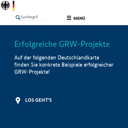
undefined
MENÜ
Erfolgreiche GRW-Projekte
LISTE
Filter
Info
Auf der folgenden Deutschlandkarte
finden Sie konkrete Beispiele erfolgreicher
GRW-Projekte!
LOS GEHT'S