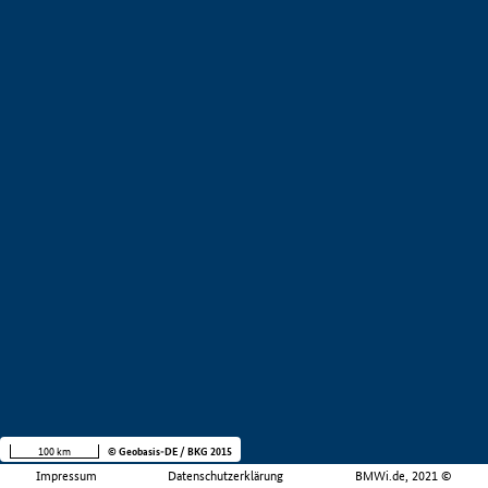
100 km
© Geobasis-DE / BKG 2015
Impressum
Datenschutzerklärung
BMWi.de, 2021 ©