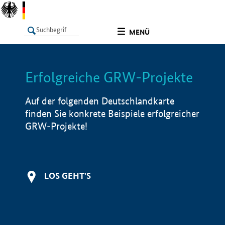
undefined
MENÜ
Erfolgreiche GRW-Projekte
LISTE
Filter
Info
Auf der folgenden Deutschlandkarte
finden Sie konkrete Beispiele erfolgreicher
GRW-Projekte!
LOS GEHT'S