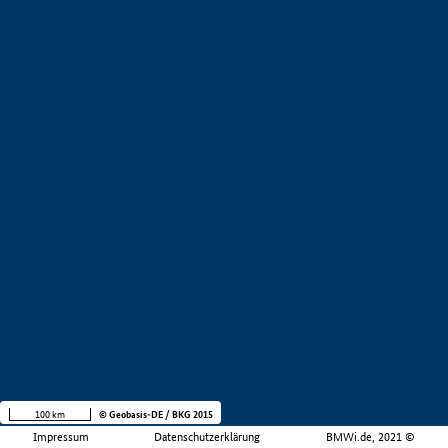
100 km
© Geobasis-DE / BKG 2015
Impressum
Datenschutzerklärung
BMWi.de, 2021 ©