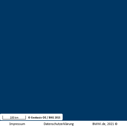
100 km
© Geobasis-DE / BKG 2015
Impressum
Datenschutzerklärung
BMWi.de, 2021 ©