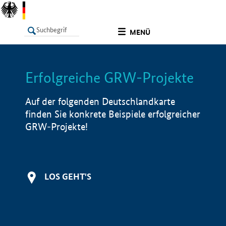
undefined
MENÜ
Erfolgreiche GRW-Projekte
LISTE
Filter
Info
Auf der folgenden Deutschlandkarte
finden Sie konkrete Beispiele erfolgreicher
GRW-Projekte!
LOS GEHT'S