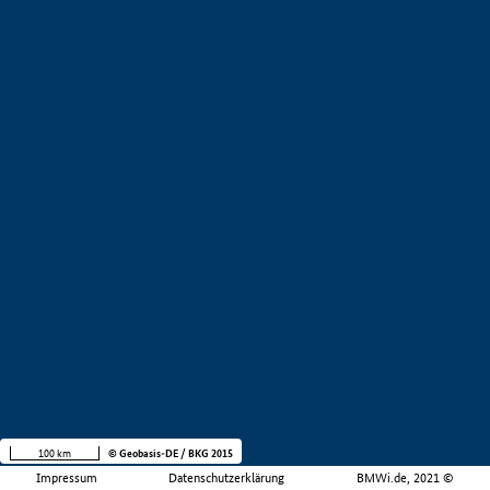
100 km
© Geobasis-DE / BKG 2015
Impressum
Datenschutzerklärung
BMWi.de, 2021 ©