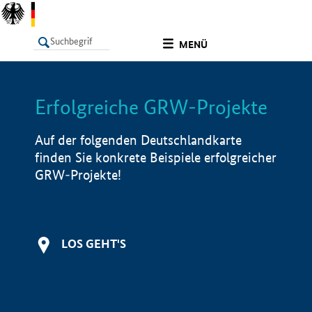
undefined
MENÜ
Erfolgreiche GRW-Projekte
LISTE
Filter
Info
Auf der folgenden Deutschlandkarte
finden Sie konkrete Beispiele erfolgreicher
GRW-Projekte!
LOS GEHT'S