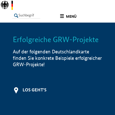
undefined
MENÜ
Erfolgreiche GRW-Projekte
LISTE
Filter
Info
Auf der folgenden Deutschlandkarte
finden Sie konkrete Beispiele erfolgreicher
GRW-Projekte!
LOS GEHT'S