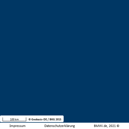
100 km
© Geobasis-DE / BKG 2015
Impressum
Datenschutzerklärung
BMWi.de, 2021 ©