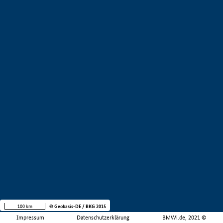
100 km
© Geobasis-DE / BKG 2015
Impressum
Datenschutzerklärung
BMWi.de, 2021 ©