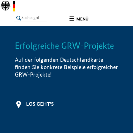
undefined
MENÜ
Erfolgreiche GRW-Projekte
LISTE
Filter
Info
Auf der folgenden Deutschlandkarte
finden Sie konkrete Beispiele erfolgreicher
GRW-Projekte!
LOS GEHT'S