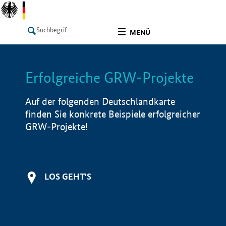
undefined
MENÜ
Erfolgreiche GRW-Projekte
LISTE
Filter
Info
Auf der folgenden Deutschlandkarte
finden Sie konkrete Beispiele erfolgreicher
GRW-Projekte!
LOS GEHT'S