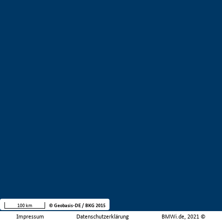
100 km
© Geobasis-DE / BKG 2015
Impressum
Datenschutzerklärung
BMWi.de, 2021 ©