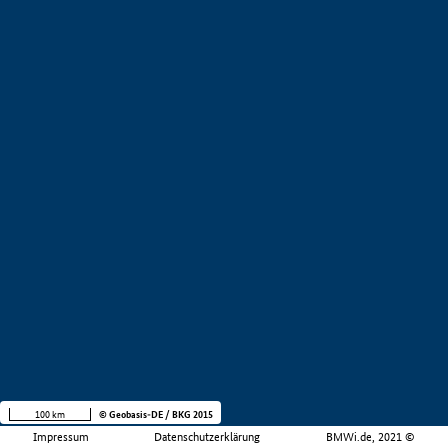
100 km
© Geobasis-DE / BKG 2015
Impressum
Datenschutzerklärung
BMWi.de, 2021 ©