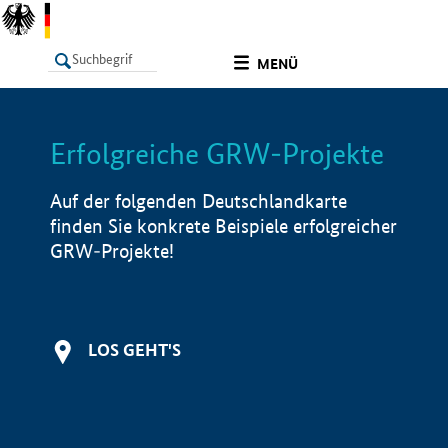
undefined
MENÜ
Erfolgreiche GRW-Projekte
LISTE
Filter
Info
Auf der folgenden Deutschlandkarte
finden Sie konkrete Beispiele erfolgreicher
GRW-Projekte!
LOS GEHT'S