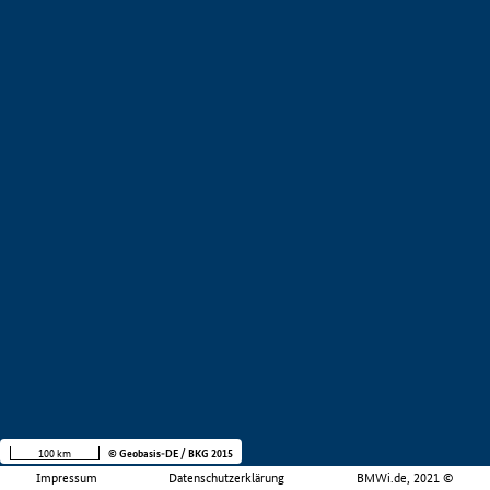
100 km
© Geobasis-DE / BKG 2015
Impressum
Datenschutzerklärung
BMWi.de, 2021 ©