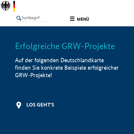
undefined
MENÜ
Erfolgreiche GRW-Projekte
LISTE
Filter
Info
Auf der folgenden Deutschlandkarte
finden Sie konkrete Beispiele erfolgreicher
GRW-Projekte!
LOS GEHT'S