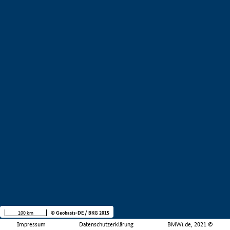
100 km
© Geobasis-DE / BKG 2015
Impressum
Datenschutzerklärung
BMWi.de, 2021 ©