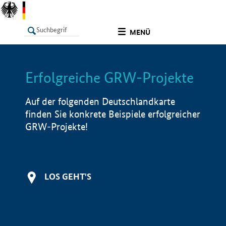
undefined
MENÜ
Erfolgreiche GRW-Projekte
LISTE
Filter
Info
Auf der folgenden Deutschlandkarte
finden Sie konkrete Beispiele erfolgreicher
GRW-Projekte!
LOS GEHT'S