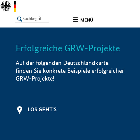
undefined
MENÜ
Erfolgreiche GRW-Projekte
LISTE
Filter
Info
Auf der folgenden Deutschlandkarte
finden Sie konkrete Beispiele erfolgreicher
GRW-Projekte!
LOS GEHT'S