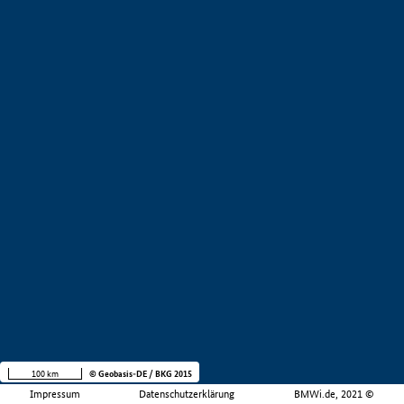
100 km
© Geobasis-DE / BKG 2015
Impressum
Datenschutzerklärung
BMWi.de, 2021 ©