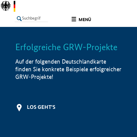
undefined
MENÜ
Erfolgreiche GRW-Projekte
LISTE
Filter
Info
Auf der folgenden Deutschlandkarte
finden Sie konkrete Beispiele erfolgreicher
GRW-Projekte!
LOS GEHT'S