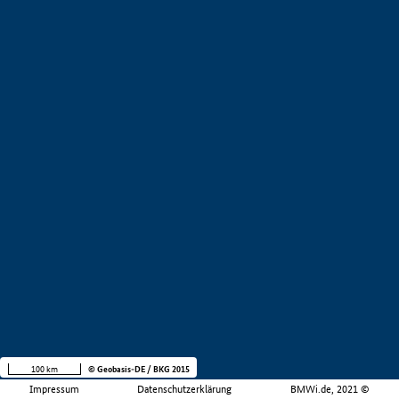
100 km
© Geobasis-DE / BKG 2015
Impressum
Datenschutzerklärung
BMWi.de, 2021 ©