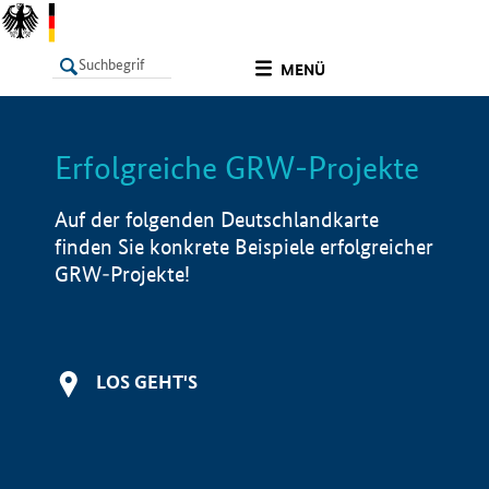
undefined
MENÜ
Erfolgreiche GRW-Projekte
LISTE
Filter
Info
Auf der folgenden Deutschlandkarte
finden Sie konkrete Beispiele erfolgreicher
GRW-Projekte!
LOS GEHT'S