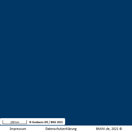
100 km
© Geobasis-DE / BKG 2015
Impressum
Datenschutzerklärung
BMWi.de, 2021 ©