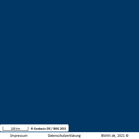
100 km
© Geobasis-DE / BKG 2015
Impressum
Datenschutzerklärung
BMWi.de, 2021 ©