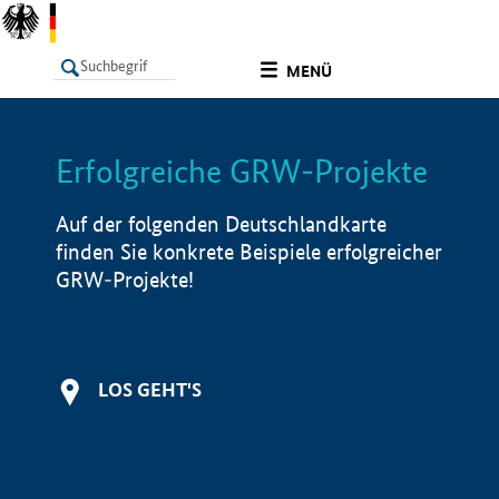
undefined
MENÜ
Erfolgreiche GRW-Projekte
LISTE
Filter
Info
Auf der folgenden Deutschlandkarte
finden Sie konkrete Beispiele erfolgreicher
GRW-Projekte!
LOS GEHT'S