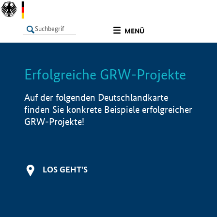
undefined
MENÜ
Erfolgreiche GRW-Projekte
LISTE
Filter
Info
Auf der folgenden Deutschlandkarte
finden Sie konkrete Beispiele erfolgreicher
GRW-Projekte!
LOS GEHT'S