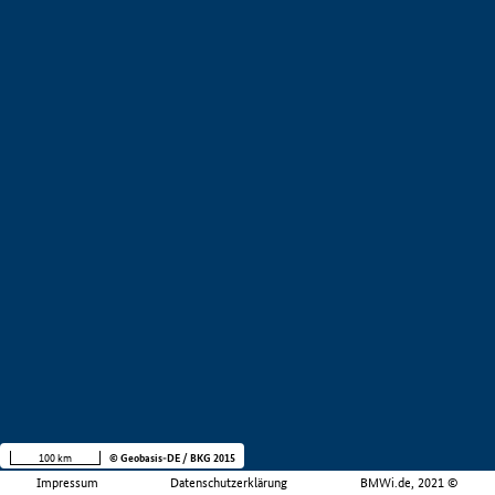
100 km
© Geobasis-DE / BKG 2015
Impressum
Datenschutzerklärung
BMWi.de, 2021 ©