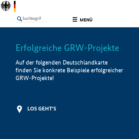
undefined
MENÜ
Erfolgreiche GRW-Projekte
LISTE
Filter
Info
Auf der folgenden Deutschlandkarte
finden Sie konkrete Beispiele erfolgreicher
GRW-Projekte!
LOS GEHT'S