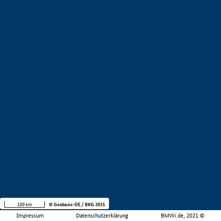
100 km
© Geobasis-DE / BKG 2015
Impressum
Datenschutzerklärung
BMWi.de, 2021 ©