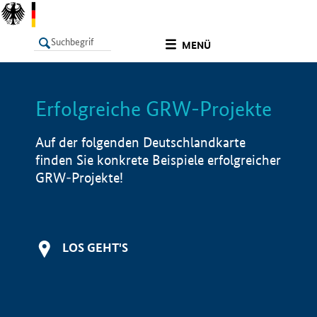
undefined
MENÜ
Erfolgreiche GRW-Projekte
LISTE
Filter
Info
Auf der folgenden Deutschlandkarte
finden Sie konkrete Beispiele erfolgreicher
GRW-Projekte!
LOS GEHT'S