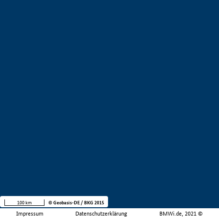
100 km
© Geobasis-DE / BKG 2015
Impressum
Datenschutzerklärung
BMWi.de, 2021 ©