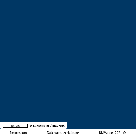
100 km
© Geobasis-DE / BKG 2015
Impressum
Datenschutzerklärung
BMWi.de, 2021 ©