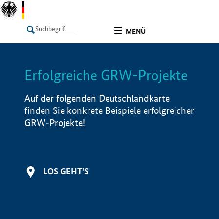
undefined
MENÜ
Erfolgreiche GRW-Projekte
LISTE
Filter
Info
Auf der folgenden Deutschlandkarte
finden Sie konkrete Beispiele erfolgreicher
GRW-Projekte!
LOS GEHT'S