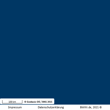
100 km
© Geobasis-DE / BKG 2015
Impressum
Datenschutzerklärung
BMWi.de, 2021 ©