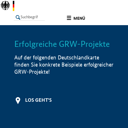
undefined
MENÜ
Erfolgreiche GRW-Projekte
LISTE
Filter
Info
Auf der folgenden Deutschlandkarte
finden Sie konkrete Beispiele erfolgreicher
GRW-Projekte!
LOS GEHT'S