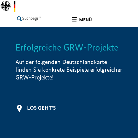
undefined
MENÜ
Erfolgreiche GRW-Projekte
LISTE
Filter
Info
Auf der folgenden Deutschlandkarte
finden Sie konkrete Beispiele erfolgreicher
GRW-Projekte!
LOS GEHT'S