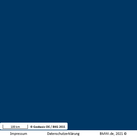
100 km
© Geobasis-DE / BKG 2015
Impressum
Datenschutzerklärung
BMWi.de, 2021 ©