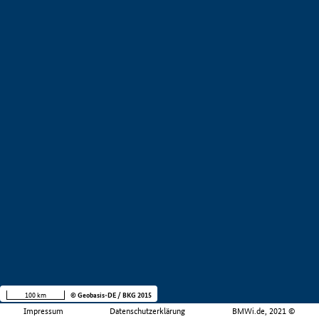
100 km
© Geobasis-DE / BKG 2015
Impressum
Datenschutzerklärung
BMWi.de, 2021 ©