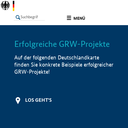
undefined
MENÜ
Erfolgreiche GRW-Projekte
LISTE
Filter
Info
Auf der folgenden Deutschlandkarte
finden Sie konkrete Beispiele erfolgreicher
GRW-Projekte!
LOS GEHT'S