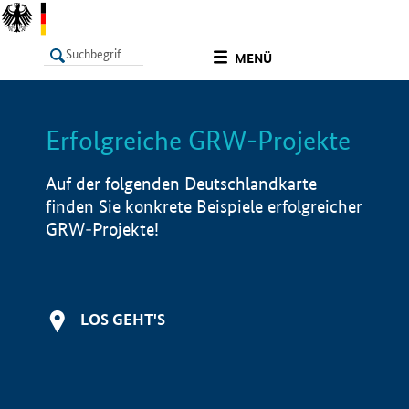
undefined
MENÜ
Erfolgreiche GRW-Projekte
LISTE
Filter
Info
Auf der folgenden Deutschlandkarte
finden Sie konkrete Beispiele erfolgreicher
GRW-Projekte!
LOS GEHT'S