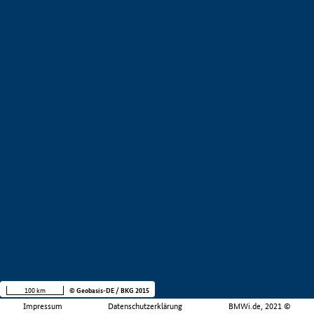
100 km
© Geobasis-DE / BKG 2015
Impressum
Datenschutzerklärung
BMWi.de, 2021 ©