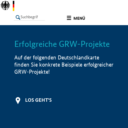
undefined
MENÜ
Erfolgreiche GRW-Projekte
LISTE
Filter
Info
Auf der folgenden Deutschlandkarte
finden Sie konkrete Beispiele erfolgreicher
GRW-Projekte!
LOS GEHT'S