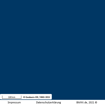
100 km
© Geobasis-DE / BKG 2015
Impressum
Datenschutzerklärung
BMWi.de, 2021 ©