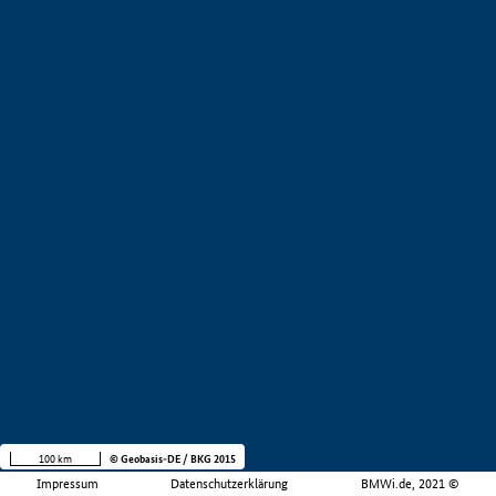
100 km
© Geobasis-DE / BKG 2015
Impressum
Datenschutzerklärung
BMWi.de, 2021 ©