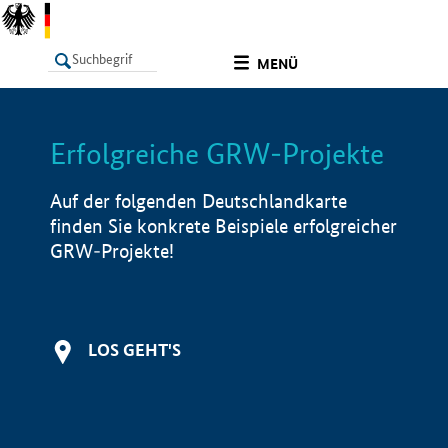
undefined
MENÜ
Erfolgreiche GRW-Projekte
LISTE
Filter
Info
Auf der folgenden Deutschlandkarte
finden Sie konkrete Beispiele erfolgreicher
GRW-Projekte!
LOS GEHT'S