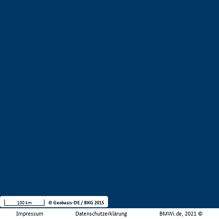
100 km
© Geobasis-DE / BKG 2015
Impressum
Datenschutzerklärung
BMWi.de, 2021 ©