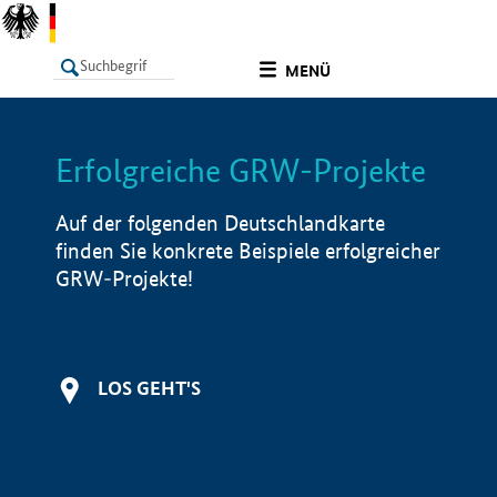
undefined
MENÜ
Erfolgreiche GRW-Projekte
LISTE
Filter
Info
Auf der folgenden Deutschlandkarte
finden Sie konkrete Beispiele erfolgreicher
GRW-Projekte!
LOS GEHT'S