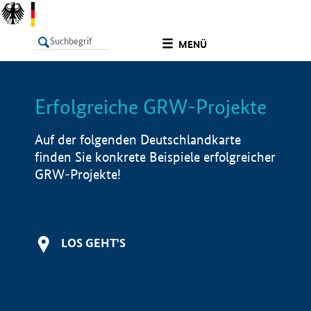
undefined
MENÜ
Erfolgreiche GRW-Projekte
LISTE
Filter
Info
Auf der folgenden Deutschlandkarte
finden Sie konkrete Beispiele erfolgreicher
GRW-Projekte!
LOS GEHT'S