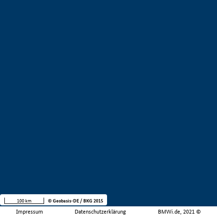
100 km
© Geobasis-DE / BKG 2015
Impressum
Datenschutzerklärung
BMWi.de, 2021 ©