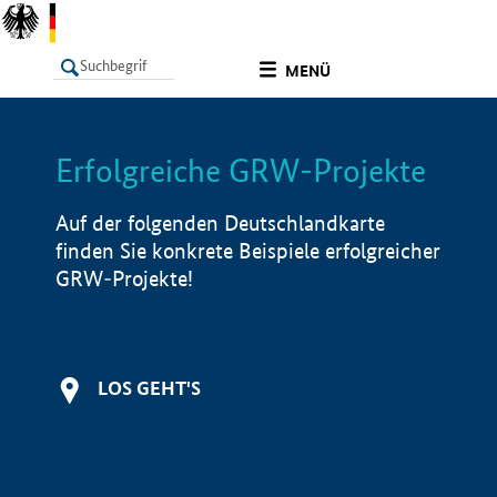
undefined
MENÜ
Erfolgreiche GRW-Projekte
LISTE
Filter
Info
Auf der folgenden Deutschlandkarte
finden Sie konkrete Beispiele erfolgreicher
GRW-Projekte!
LOS GEHT'S