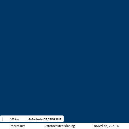
100 km
© Geobasis-DE / BKG 2015
Impressum
Datenschutzerklärung
BMWi.de, 2021 ©