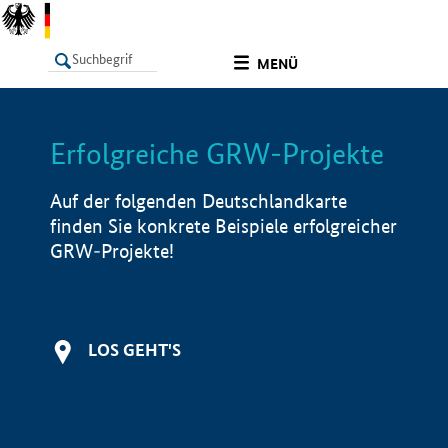
undefined
MENÜ
Erfolgreiche GRW-Projekte
LISTE
Filter
Info
Auf der folgenden Deutschlandkarte
finden Sie konkrete Beispiele erfolgreicher
GRW-Projekte!
LOS GEHT'S