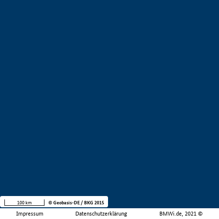
100 km
© Geobasis-DE / BKG 2015
Impressum
Datenschutzerklärung
BMWi.de, 2021 ©