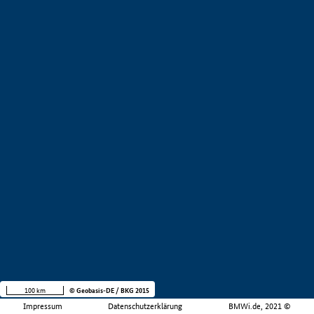
100 km
© Geobasis-DE / BKG 2015
Impressum
Datenschutzerklärung
BMWi.de, 2021 ©