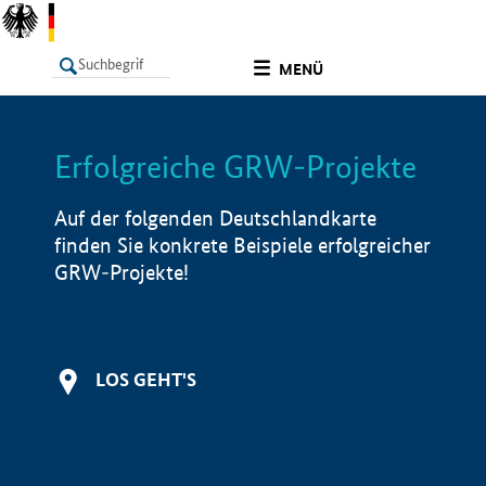
undefined
MENÜ
Erfolgreiche GRW-Projekte
LISTE
Filter
Info
Auf der folgenden Deutschlandkarte
finden Sie konkrete Beispiele erfolgreicher
GRW-Projekte!
LOS GEHT'S