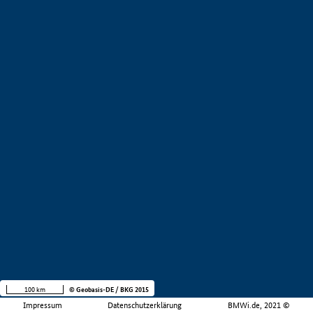
100 km
© Geobasis-DE / BKG 2015
Impressum
Datenschutzerklärung
BMWi.de, 2021 ©