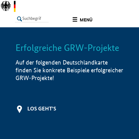
undefined
MENÜ
Erfolgreiche GRW-Projekte
LISTE
Filter
Info
Auf der folgenden Deutschlandkarte
finden Sie konkrete Beispiele erfolgreicher
GRW-Projekte!
LOS GEHT'S