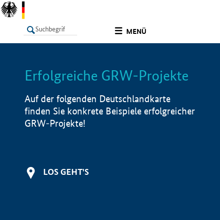
undefined
MENÜ
Erfolgreiche GRW-Projekte
LISTE
Filter
Info
Auf der folgenden Deutschlandkarte
finden Sie konkrete Beispiele erfolgreicher
GRW-Projekte!
LOS GEHT'S