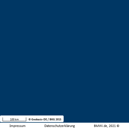
100 km
© Geobasis-DE / BKG 2015
Impressum
Datenschutzerklärung
BMWi.de, 2021 ©