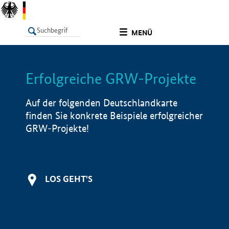
undefined
MENÜ
Erfolgreiche GRW-Projekte
LISTE
Filter
Info
Auf der folgenden Deutschlandkarte
finden Sie konkrete Beispiele erfolgreicher
GRW-Projekte!
LOS GEHT'S