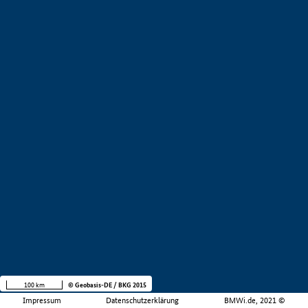
100 km
© Geobasis-DE / BKG 2015
Impressum
Datenschutzerklärung
BMWi.de, 2021 ©