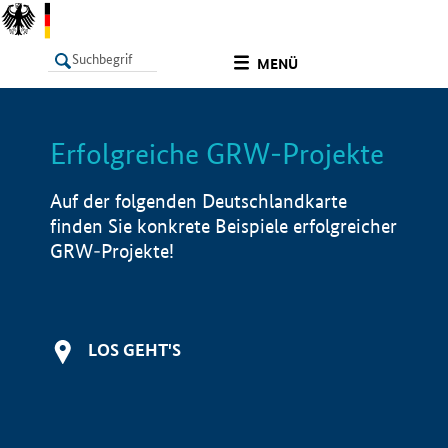
undefined
MENÜ
Erfolgreiche GRW-Projekte
LISTE
Filter
Info
Auf der folgenden Deutschlandkarte
finden Sie konkrete Beispiele erfolgreicher
GRW-Projekte!
LOS GEHT'S