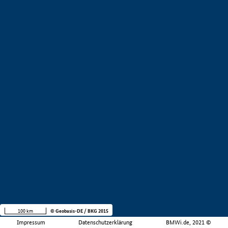
100 km
© Geobasis-DE / BKG 2015
Impressum
Datenschutzerklärung
BMWi.de, 2021 ©