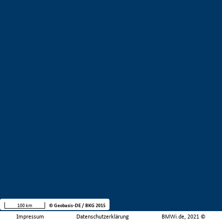
100 km
© Geobasis-DE / BKG 2015
Impressum
Datenschutzerklärung
BMWi.de, 2021 ©