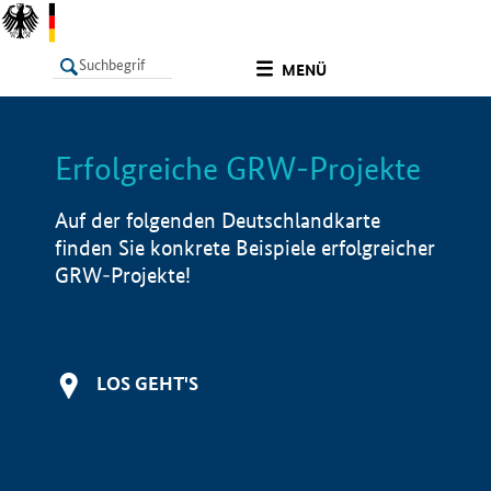
undefined
MENÜ
Erfolgreiche GRW-Projekte
LISTE
Filter
Info
Auf der folgenden Deutschlandkarte
finden Sie konkrete Beispiele erfolgreicher
GRW-Projekte!
LOS GEHT'S