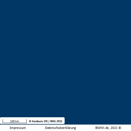
100 km
© Geobasis-DE / BKG 2015
Impressum
Datenschutzerklärung
BMWi.de, 2021 ©