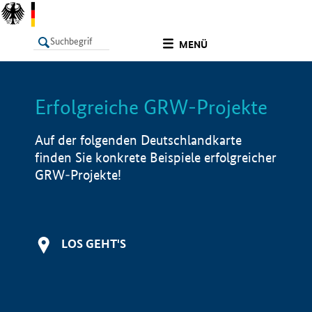
undefined
MENÜ
Erfolgreiche GRW-Projekte
LISTE
Filter
Info
Auf der folgenden Deutschlandkarte
finden Sie konkrete Beispiele erfolgreicher
GRW-Projekte!
LOS GEHT'S