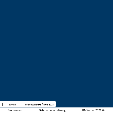
100 km
© Geobasis-DE / BKG 2015
Impressum
Datenschutzerklärung
BMWi.de, 2021 ©