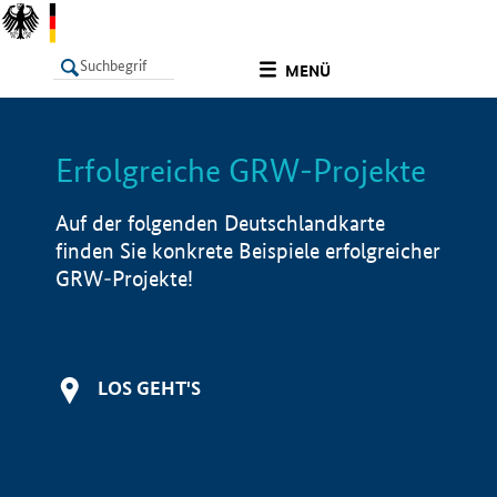
undefined
MENÜ
Erfolgreiche GRW-Projekte
LISTE
Filter
Info
Auf der folgenden Deutschlandkarte
finden Sie konkrete Beispiele erfolgreicher
GRW-Projekte!
LOS GEHT'S