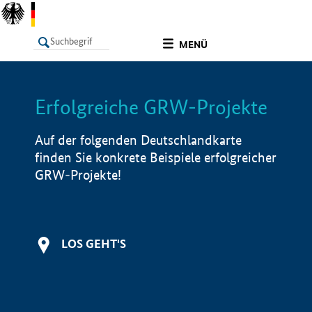
undefined
MENÜ
Erfolgreiche GRW-Projekte
LISTE
Filter
Info
Auf der folgenden Deutschlandkarte
finden Sie konkrete Beispiele erfolgreicher
GRW-Projekte!
LOS GEHT'S