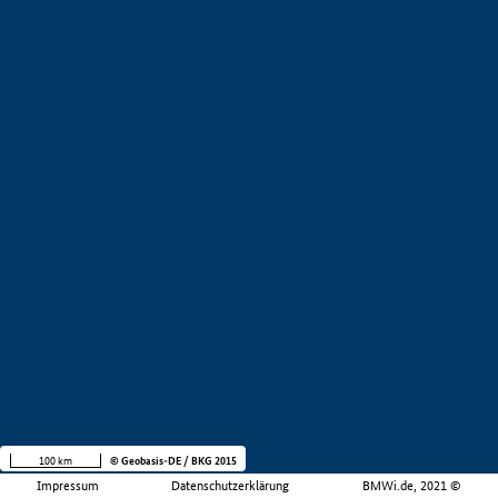
100 km
© Geobasis-DE / BKG 2015
Impressum
Datenschutzerklärung
BMWi.de, 2021 ©