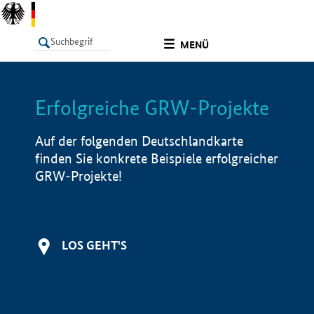
undefined
MENÜ
Erfolgreiche GRW-Projekte
LISTE
Filter
Info
Auf der folgenden Deutschlandkarte
finden Sie konkrete Beispiele erfolgreicher
GRW-Projekte!
LOS GEHT'S