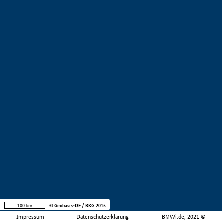
100 km
© Geobasis-DE / BKG 2015
Impressum
Datenschutzerklärung
BMWi.de, 2021 ©