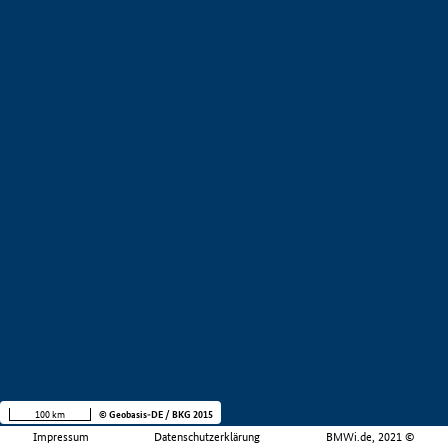
100 km
© Geobasis-DE / BKG 2015
Impressum
Datenschutzerklärung
BMWi.de, 2021 ©