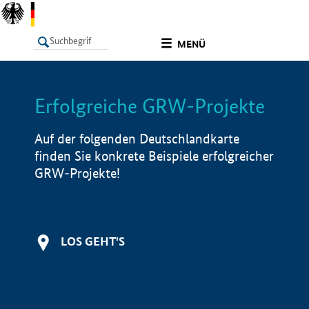
undefined
MENÜ
Erfolgreiche GRW-Projekte
LISTE
Filter
Info
Auf der folgenden Deutschlandkarte
finden Sie konkrete Beispiele erfolgreicher
GRW-Projekte!
LOS GEHT'S