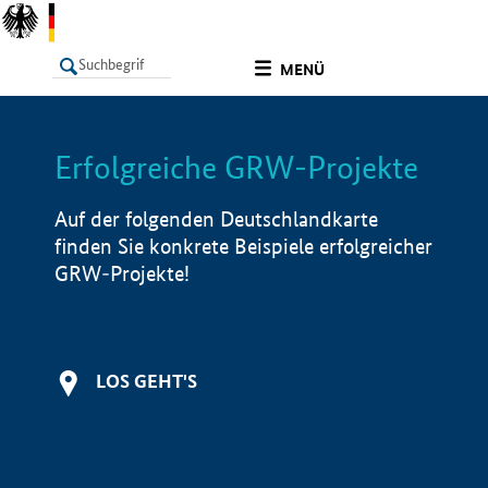
undefined
MENÜ
Erfolgreiche GRW-Projekte
LISTE
Filter
Info
Auf der folgenden Deutschlandkarte
finden Sie konkrete Beispiele erfolgreicher
GRW-Projekte!
LOS GEHT'S