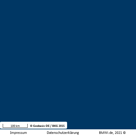
100 km
© Geobasis-DE / BKG 2015
Impressum
Datenschutzerklärung
BMWi.de, 2021 ©