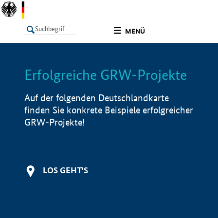
undefined
MENÜ
Erfolgreiche GRW-Projekte
LISTE
Filter
Info
Auf der folgenden Deutschlandkarte
finden Sie konkrete Beispiele erfolgreicher
GRW-Projekte!
LOS GEHT'S