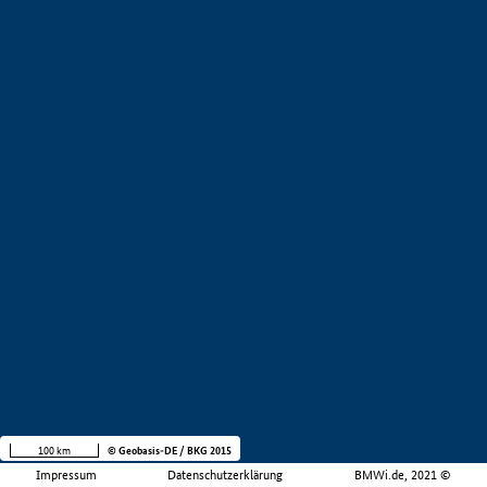
100 km
© Geobasis-DE / BKG 2015
Impressum
Datenschutzerklärung
BMWi.de, 2021 ©