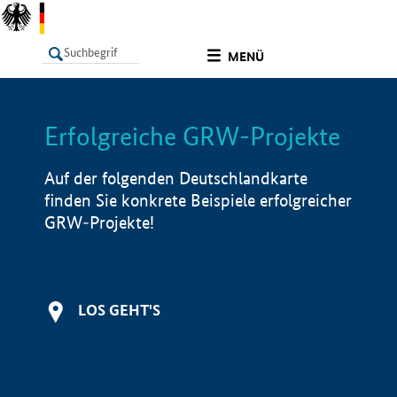
undefined
MENÜ
Erfolgreiche GRW-Projekte
LISTE
Filter
Info
Auf der folgenden Deutschlandkarte
finden Sie konkrete Beispiele erfolgreicher
GRW-Projekte!
LOS GEHT'S