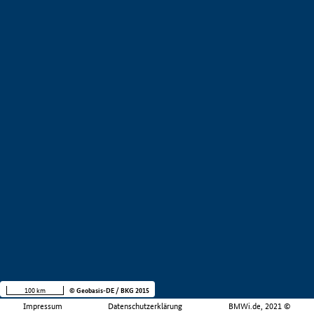
100 km
© Geobasis-DE / BKG 2015
Impressum
Datenschutzerklärung
BMWi.de, 2021 ©