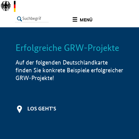
undefined
MENÜ
Erfolgreiche GRW-Projekte
LISTE
Filter
Info
Auf der folgenden Deutschlandkarte
finden Sie konkrete Beispiele erfolgreicher
GRW-Projekte!
LOS GEHT'S