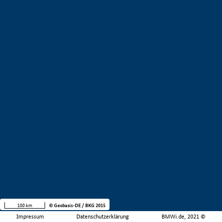
100 km
© Geobasis-DE / BKG 2015
Impressum
Datenschutzerklärung
BMWi.de, 2021 ©