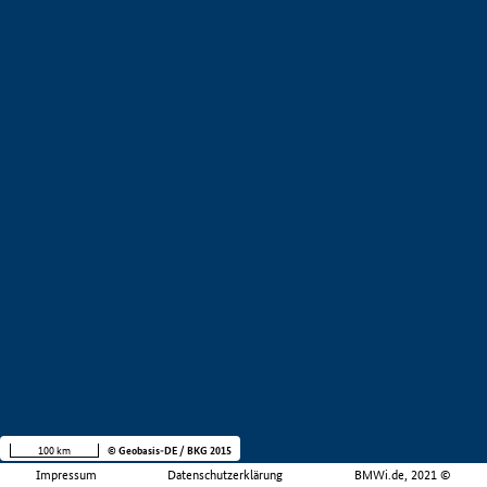
100 km
© Geobasis-DE / BKG 2015
Impressum
Datenschutzerklärung
BMWi.de, 2021 ©