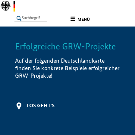
undefined
MENÜ
Erfolgreiche GRW-Projekte
LISTE
Filter
Info
Auf der folgenden Deutschlandkarte
finden Sie konkrete Beispiele erfolgreicher
GRW-Projekte!
LOS GEHT'S