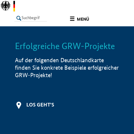
undefined
MENÜ
Erfolgreiche GRW-Projekte
LISTE
Filter
Info
Auf der folgenden Deutschlandkarte
finden Sie konkrete Beispiele erfolgreicher
GRW-Projekte!
LOS GEHT'S