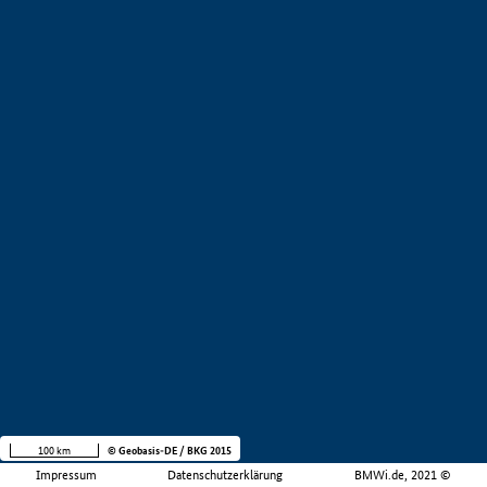
100 km
© Geobasis-DE / BKG 2015
Impressum
Datenschutzerklärung
BMWi.de, 2021 ©