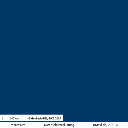
100 km
© Geobasis-DE / BKG 2015
Impressum
Datenschutzerklärung
BMWi.de, 2021 ©