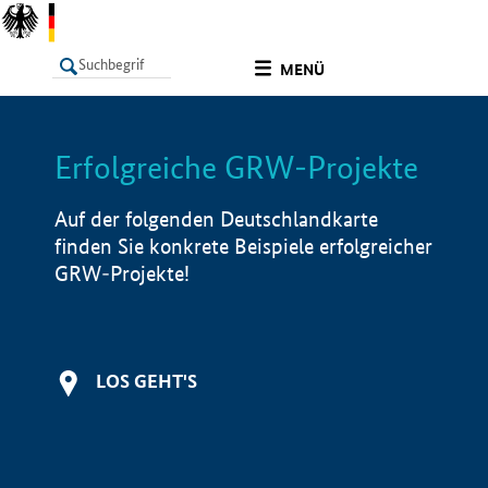
undefined
MENÜ
Erfolgreiche GRW-Projekte
LISTE
Filter
Info
Auf der folgenden Deutschlandkarte
finden Sie konkrete Beispiele erfolgreicher
GRW-Projekte!
LOS GEHT'S