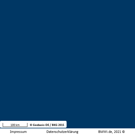
100 km
© Geobasis-DE / BKG 2015
Impressum
Datenschutzerklärung
BMWi.de, 2021 ©