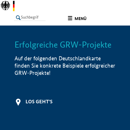
undefined
MENÜ
Erfolgreiche GRW-Projekte
LISTE
Filter
Info
Auf der folgenden Deutschlandkarte
finden Sie konkrete Beispiele erfolgreicher
GRW-Projekte!
LOS GEHT'S