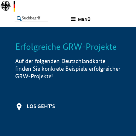
undefined
MENÜ
Erfolgreiche GRW-Projekte
LISTE
Filter
Info
Auf der folgenden Deutschlandkarte
finden Sie konkrete Beispiele erfolgreicher
GRW-Projekte!
LOS GEHT'S