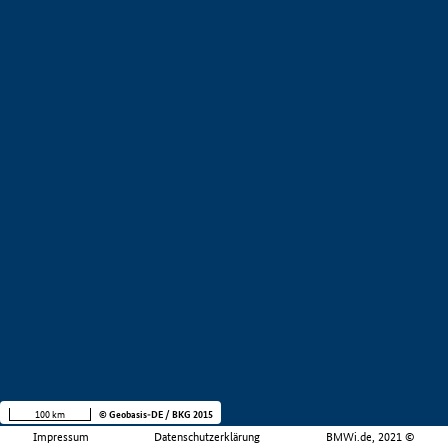
100 km
© Geobasis-DE / BKG 2015
Impressum
Datenschutzerklärung
BMWi.de, 2021 ©