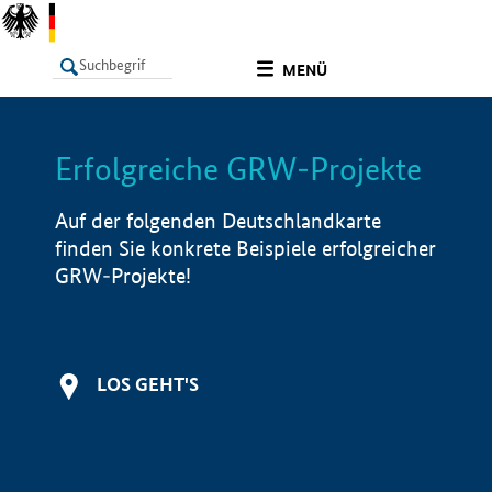
undefined
MENÜ
Erfolgreiche GRW-Projekte
LISTE
Filter
Info
Auf der folgenden Deutschlandkarte
finden Sie konkrete Beispiele erfolgreicher
GRW-Projekte!
LOS GEHT'S