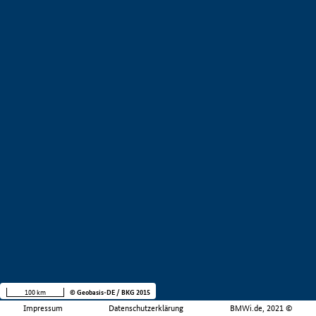
100 km
© Geobasis-DE / BKG 2015
Impressum
Datenschutzerklärung
BMWi.de, 2021 ©