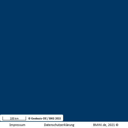
100 km
© Geobasis-DE / BKG 2015
Impressum
Datenschutzerklärung
BMWi.de, 2021 ©