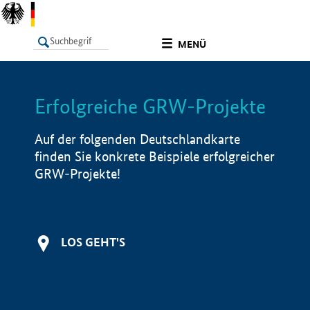
undefined
MENÜ
Erfolgreiche GRW-Projekte
LISTE
Filter
Info
Auf der folgenden Deutschlandkarte
finden Sie konkrete Beispiele erfolgreicher
GRW-Projekte!
LOS GEHT'S